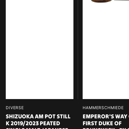
65,2%
Cask
vol.
L2232
500ml
59,8%
vol.
700ml
Verkäufer:
DIVERSE
Verkäufer:
HAMMERSCHMIEDE
SHIZUOKA AM POT STILL
EMPEROR'S WAY 
K 2019/2023 PEATED
FIRST DUKE OF