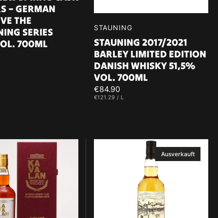
S – GERMAN
IVE THE
Verkäufer:
STAUNING
ING SERIES
STAUNING 2017/2021
VOL. 700ML
BARLEY LIMITED EDITION
DANISH WHISKY 51,5%
RO
VOL. 700ML
Regulärer
€84.90
EINZELPREIS
PRO
€121.29
/
L
Preis
Laphroaig
Ausverkauft
22
2015/2026
10
Jahre
Refill
Barrels