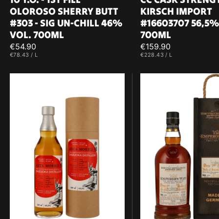
OLOROSO SHERRY BUTT
KIRSCH IMPORT
#303 - SIG UN-CHILL 46%
#16603707 56,5%
VOL. 700ML
700ML
Regulärer
€54.90
Regulärer
€159.90
EINZELPREIS
PRO
EINZELPREIS
PRO
€78.43
/
L
€228.43
/
L
Preis
Preis
Shizuoka
Emperor's
AM
Way
Pot
Otto
Still
I.
K
First
2019/2023
Duke
Peated
of
Single
Brunswick
Malt
-
Japanese
PX
Whisky
&
#1222
Oloroso