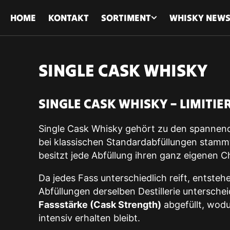
ZUM
INHALT
HOME
KONTAKT
SORTIMENT
WHISKY NEW
SPRINGEN
TITEL:
SINGLE CASK WHISKY
SINGLE CASK WHISKY – LIMITI
Single Cask Whisky gehört zu den spannend
bei klassischen Standardabfüllungen stamm
besitzt jede Abfüllung ihren ganz eigenen 
Da jedes Fass unterschiedlich reift, entsteh
Abfüllungen derselben Destillerie untersch
Fassstärke (Cask Strength)
abgefüllt, wod
intensiv erhalten bleibt.