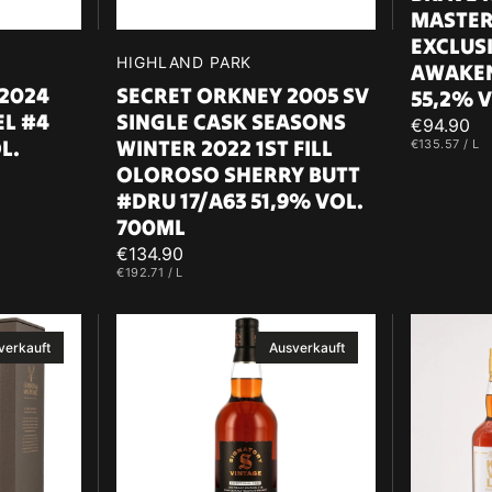
MASTER
EXCLUS
Verkäufer:
HIGHLAND PARK
AWAKEN
/2024
SECRET ORKNEY 2005 SV
55,2% 
EL #4
SINGLE CASK SEASONS
Regulärer
€94.90
L.
WINTER 2022 1ST FILL
EINZELPREIS
P
€135.57
/
L
Preis
OLOROSO SHERRY BUTT
#DRU 17/A63 51,9% VOL.
700ML
Regulärer
€134.90
EINZELPREIS
PRO
€192.71
/
L
Preis
Aultmore
Kavalan
verkauft
Ausverkauft
2009/2025
2014/20
Signatory
Solist
100
Oloroso
PROOF
Sherry
Exceptional
Single