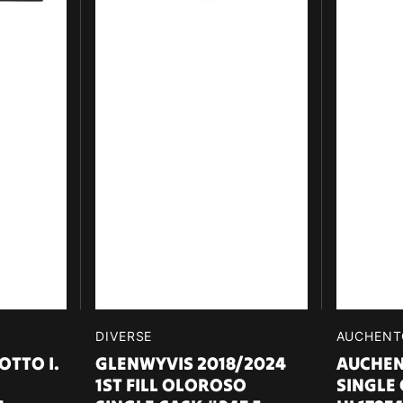
700ml
Verkäufer:
DIVERSE
Verkäufe
AUCHENT
OTTO I.
GLENWYVIS 2018/2024
AUCHEN
1ST FILL OLOROSO
SINGLE