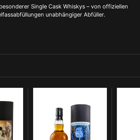
 besonderer Single Cask Whiskys – von offiziellen
zelfassabfüllungen unabhängiger Abfüller.
Secret
Macduff
Orkney
13
2005
Jahre
SV
Brave
Single
New
Cask
Spirits