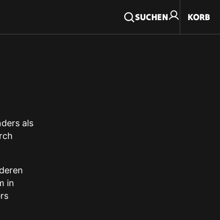
E
0
SUCHEN
KORB
AR
ders als
rch
nderen
m in
rs