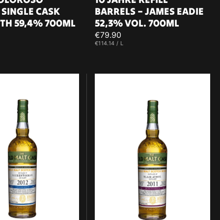
 SINGLE CASK
BARRELS – JAMES EADIE
TH 59,4% 700ML
52,3% VOL. 700ML
Regulärer
€79.90
O
EINZELPREIS
PRO
€114.14
/
L
Preis
oshan
Blair
Athol
2011
HL
Single
Cask
Wine
Cask
HL17936
50%
vol
700ml