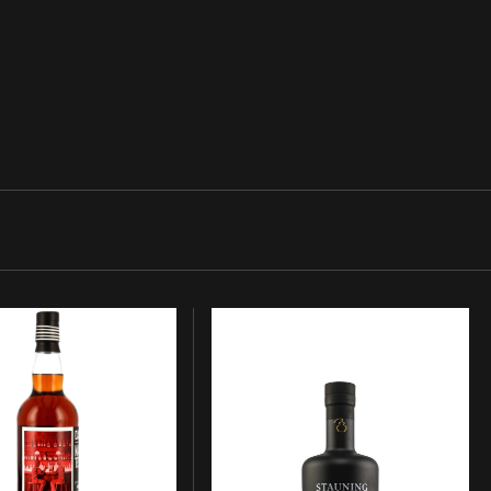
Stauning
2017/2021
Barley
Limited
Edition
Danish