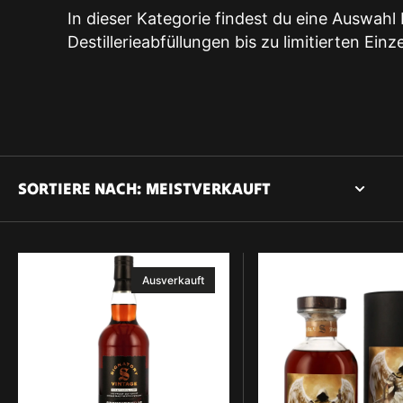
In dieser Kategorie findest du eine Auswahl
Destillerieabfüllungen bis zu limitierten Ein
SORTIERE NACH:
Speyside
Glenlivet
Ausverkauft
(GL)
2007/2024
-
Sig
16
CS
y.o.
Archangel
-
#4