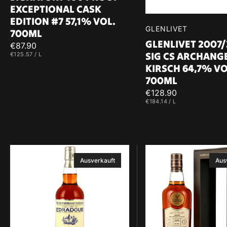
EXCEPTIONAL CASK
EDITION #7 57,1% VOL.
Verkäufer:
GLENLIVET
700ML
GLENLIVET 2007
Regulärer
€87.90
SIG CS ARCHANG
EINZELPREIS
PRO
€125.57
/
L
Preis
KIRSCH 64,7% VO
700ML
Regulärer
€128.90
EINZELPREIS
PRO
€184.14
/
L
Preis
Edradour
Ledaig
Ausverkauft
Aus
2015/2026
2006/2024
-
GM
10
CC
y.o.
Cask
-
Strength