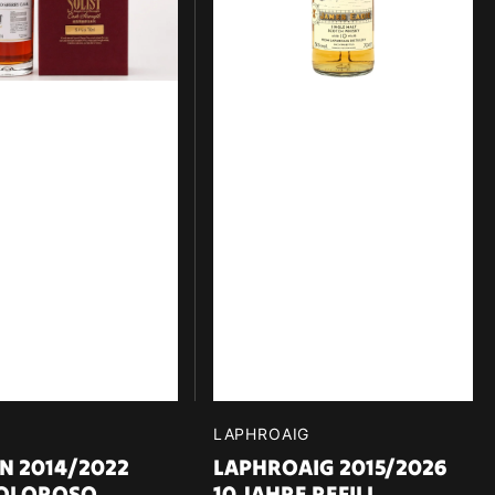
–
James
Eadie
52,3%
vol.
700ml
r:
Verkäufer:
LAPHROAIG
N 2014/2022
LAPHROAIG 2015/2026
 OLOROSO
10 JAHRE REFILL