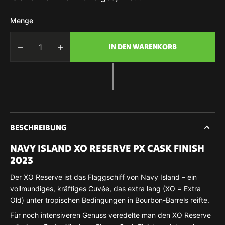
Menge
IN DEN WARENKORB
Menge
Menge
für
für
Navy
Navy
Island
Island
XO
XO
Reserve
Reserve
PX
PX
Cask
Cask
BESCHREIBUNG
Finish
Finish
Jamaica
Jamaica
NAVY ISLAND XO RESERVE PX CASK FINISH
Rum
Rum
2023
Limited
Limited
Der XO Reserve ist das Flaggschiff von Navy Island – ein
Edition
Edition
2023
2023
vollmundiges, kräftiges Cuvée, das extra lang (XO = Extra
46%
46%
Old) unter tropischen Bedingungen in Bourbon-Barrels reifte.
vol.
vol.
Für noch intensiveren Genuss veredelte man den XO Reserve
700ml
700ml