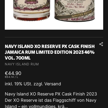
NAVY ISLAND XO RESERVE PX CASK FINISH
JAMAICA RUM LIMITED EDITION 2023 46%
VOL. 700ML
NAVY ISLAND RUM
Regulärer
€44.90
GRUNDPREIS
PRO
Preis
€64.14
/
L
inkl. 19% USt. zzgl. Versand
Navy Island XO Reserve PX Cask Finish 2023
Der XO Reserve ist das Flaggschiff von Navy
Island – ein vollmundiges, krä...