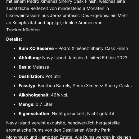
mit einem Pedro Ximénez Sherry Cask Finish, welches eine
verringern
erhöhen
zusätzliche Reifezeit von mindestens 6 Monaten in
Likörweinfässern aus Jerez umfasst. Das Ergebnis: ein Mehr
an Komplexität und üppige, dunkle Aromen von
Trockenfrüchten.
Details:
Rum XO Reserve
– Pedro Ximénez Sherry Cask Finish
Abfüllung:
Navy Island Jamaica Limited Edition 2023
Basis:
Melasse
Destillation:
Pot Still
Fasstyp:
Bourbon Barrels, Pedro Ximénez Sherry Casks
Alkoholgehalt:
46% vol.
Menge:
0,7 Liter
Eigenschaften:
Nicht gezuckert, Nicht gefärbt
Navy Island vereint exquisite, handwerklich hergestellte
aromatische Rums von den Destillerien Worthy Park,
Monymusk und Hampden Estate. Alle Rums werden in kleinen